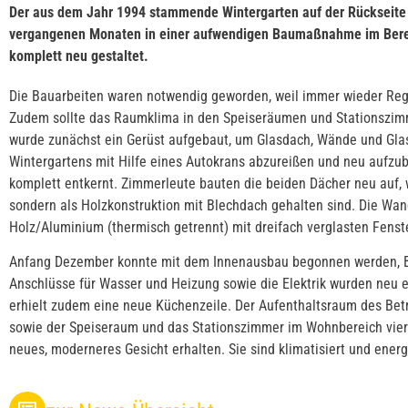
Der aus dem Jahr 1994 stammende Wintergarten auf der Rückseite
vergangenen Monaten in einer aufwendigen Baumaßnahme im Bere
komplett neu gestaltet.
Die Bauarbeiten waren notwendig geworden, weil immer wieder Re
Zudem sollte das Raumklima in den Speiseräumen und Stationszim
wurde zunächst ein Gerüst aufgebaut, um Glasdach, Wände und Glas
Wintergartens mit Hilfe eines Autokrans abzureißen und neu aufz
komplett entkernt. Zimmerleute bauten die beiden Dächer neu auf, 
sondern als Holzkonstruktion mit Blechdach gehalten sind. Die Wan
Holz/Aluminium (thermisch getrennt) mit dreifach verglasten Fenst
Anfang Dezember konnte mit dem Innenausbau begonnen werden, B
Anschlüsse für Wasser und Heizung sowie die Elektrik wurden neu 
erhielt zudem eine neue Küchenzeile. Der Aufenthaltsraum des Be
sowie der Speiseraum und das Stationszimmer im Wohnbereich vier 
neues, moderneres Gesicht erhalten. Sie sind klimatisiert und ene