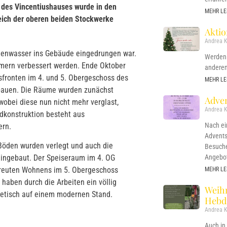
 des Vincentiushauses wurde in den
MEHR LE
ich der oberen beiden Stockwerke
Akti
Andrea K
genwasser ins Gebäude eingedrungen war.
Werden 
mern verbessert werden. Ende Oktober
anderen
fronten im 4. und 5. Obergeschoss des
MEHR LE
ubauen. Die Räume wurden zunächst
Adven
wobei diese nun nicht mehr verglast,
Andrea K
dkonstruktion besteht aus
Nach e
ern.
Advents
öden wurden verlegt und auch die
Besuche
eingebaut. Der Speiseraum im 4. OG
Angebo
treuten Wohnens im 5. Obergeschoss
MEHR LE
haben durch die Arbeiten ein völlig
Weih
rgetisch auf einem modernen Stand.
Hebd
Andrea K
Auch in