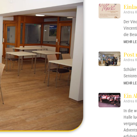
Einl
Andrea K
Der Vin
Vincent
die Bes
MEHR LE
Post 
Andrea K
Schüler
Seniore
MEHR LE
Ein A
Andrea K
In die 
Halle l
vergang
Adventsf
erfuhre