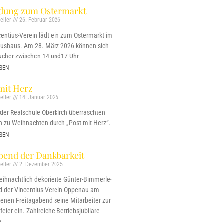
adung zum Ostermarkt
eller
26. Februar 2026
centius-Verein lädt ein zum Ostermarkt im
iushaus. Am 28. März 2026 können sich
ucher zwischen 14 und17 Uhr
SEN
mit Herz
eller
14. Januar 2026
 der Realschule Oberkirch überraschten
n zu Weihnachten durch „Post mit Herz“.
SEN
bend der Dankbarkeit
eller
2. Dezember 2025
weihnachtlich dekorierte Günter-Bimmerle-
ud der Vincentius-Verein Oppenau am
enen Freitagabend seine Mitarbeiter zur
eier ein. Zahlreiche Betriebsjubilare
n