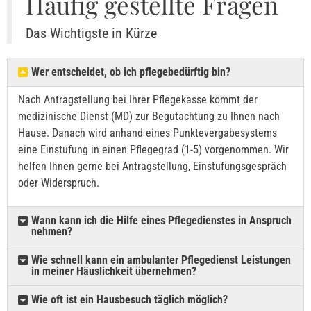
Häufig gestellte Fragen
Das Wichtigste in Kürze
Wer entscheidet, ob ich pflegebedürftig bin?
Nach Antragstellung bei Ihrer Pflegekasse kommt der
Um den Chat zu nutzen, stimme bitte der Verarbeitung deiner Nachrichten
medizinische Dienst (MD) zur Begutachtung zu Ihnen nach
durch einen KI-Dienst zu.
Hause. Danach wird anhand eines Punktevergabesystems
Ich stimme zu
eine Einstufung in einen Pflegegrad (1-5) vorgenommen. Wir
Deine Daten werden nicht an Dritte weitergegeben.
helfen Ihnen gerne bei Antragstellung, Einstufungsgespräch
oder Widerspruch.
Wann kann ich die Hilfe eines Pflegedienstes in Anspruch
nehmen?
Wie schnell kann ein ambulanter Pflegedienst Leistungen
in meiner Häuslichkeit übernehmen?
Wie oft ist ein Hausbesuch täglich möglich?