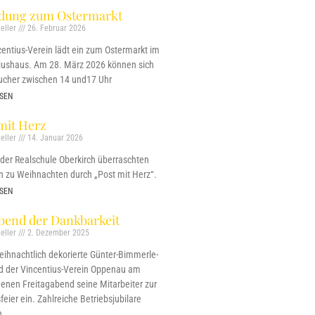
adung zum Ostermarkt
eller
26. Februar 2026
centius-Verein lädt ein zum Ostermarkt im
iushaus. Am 28. März 2026 können sich
ucher zwischen 14 und17 Uhr
SEN
mit Herz
eller
14. Januar 2026
 der Realschule Oberkirch überraschten
n zu Weihnachten durch „Post mit Herz“.
SEN
bend der Dankbarkeit
eller
2. Dezember 2025
weihnachtlich dekorierte Günter-Bimmerle-
ud der Vincentius-Verein Oppenau am
enen Freitagabend seine Mitarbeiter zur
eier ein. Zahlreiche Betriebsjubilare
n