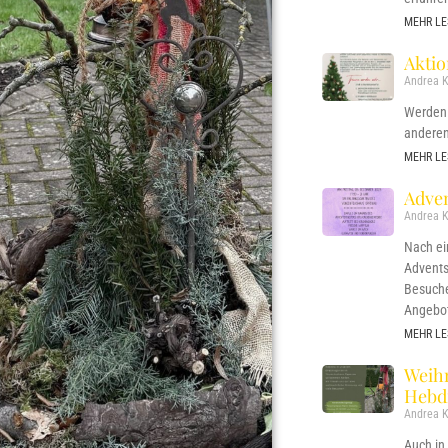
MEHR LE
Akti
Andrea K
Werden 
anderen
MEHR LE
Adven
Andrea K
Nach e
Advents
Besuche
Angebo
MEHR LE
Weih
Hebd
Andrea K
Auch in