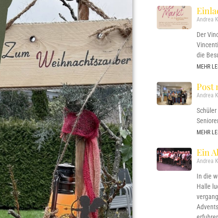
Einl
Andrea K
Der Vin
Vincent
die Bes
MEHR LE
Post 
Andrea K
Schüler
Seniore
MEHR LE
Ein A
Andrea K
In die 
Halle l
vergang
Adventsf
erfuhre