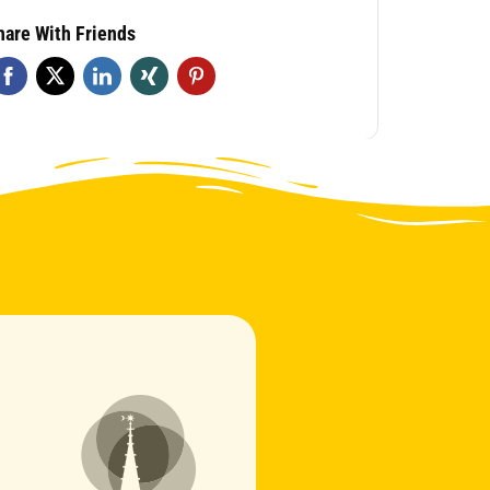
hare With Friends
Vincent
Online