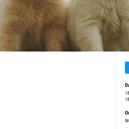
D
1
18
O
W