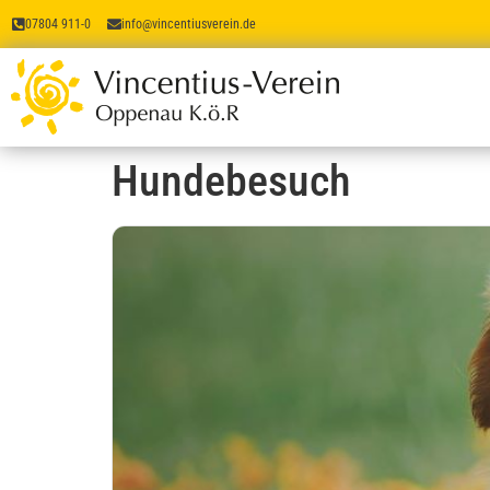
07804 911-0
info@vincentiusverein.de
Hundebesuch