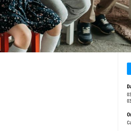
D
0
03
O
Ca