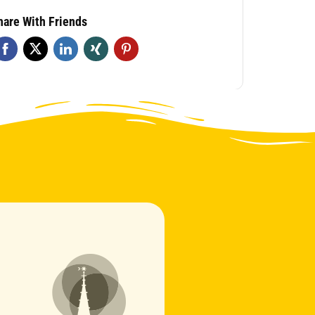
hare With Friends
Vincent
Online