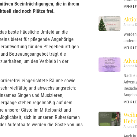
nitiven Beeinträchtigungen, die in ihrem
MEHR LE
uell sind noch Plätze frei.
Akti
Andrea K
 das beste häusliche Umfeld an die
Werden 
reins bietet für pflegende Angehörige
anderen
 Verantwortung für den Pflegebedürftigen
MEHR LE
 und Betreuungsangebot trägt die
Adven
zuerhalten, um den Verbleib in der
Andrea K
Nach e
barrierefrei eingerichtete Räume sowie
Advents
ehr vielfältig und abwechslungsreich:
Besuche
insames Singen und Musizieren,
Angebo
ziergänge stehen regelmäßig auf dem
MEHR LE
e unserer Gäste im Mittelpunkt und
Weih
Möglichkeit, sich in unseren Ruheräumen
Hebd
der Aufenthalte werden die Gäste von uns
Andrea K
Auch in