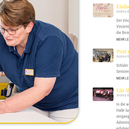
Einl
Andrea K
Der Vin
Vincent
die Bes
MEHR LE
Post 
Andrea K
Schüler
Seniore
MEHR LE
Ein A
Andrea K
In die 
Halle l
vergang
Adventsf
erfuhre