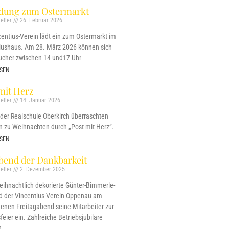
adung zum Ostermarkt
eller
26. Februar 2026
centius-Verein lädt ein zum Ostermarkt im
iushaus. Am 28. März 2026 können sich
ucher zwischen 14 und17 Uhr
SEN
mit Herz
eller
14. Januar 2026
 der Realschule Oberkirch überraschten
n zu Weihnachten durch „Post mit Herz“.
SEN
bend der Dankbarkeit
eller
2. Dezember 2025
weihnachtlich dekorierte Günter-Bimmerle-
ud der Vincentius-Verein Oppenau am
enen Freitagabend seine Mitarbeiter zur
eier ein. Zahlreiche Betriebsjubilare
n