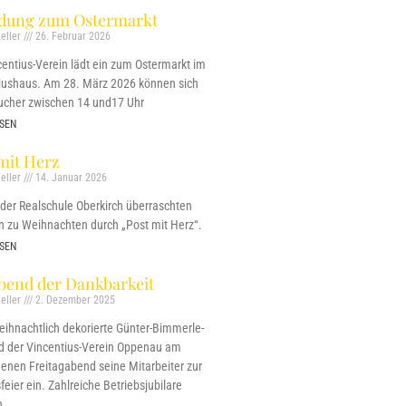
adung zum Ostermarkt
eller
26. Februar 2026
centius-Verein lädt ein zum Ostermarkt im
iushaus. Am 28. März 2026 können sich
ucher zwischen 14 und17 Uhr
SEN
mit Herz
eller
14. Januar 2026
 der Realschule Oberkirch überraschten
n zu Weihnachten durch „Post mit Herz“.
SEN
bend der Dankbarkeit
eller
2. Dezember 2025
weihnachtlich dekorierte Günter-Bimmerle-
ud der Vincentius-Verein Oppenau am
enen Freitagabend seine Mitarbeiter zur
eier ein. Zahlreiche Betriebsjubilare
n