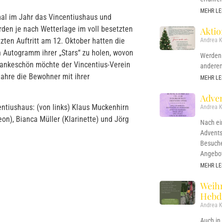
MEHR LE
mal im Jahr das Vincentiushaus und
rden je nach Wetterlage im voll besetzten
Akti
tzten Auftritt am 12. Oktober hatten die
Andrea K
 Autogramm ihrer „Stars“ zu holen, wovon
Werden 
ankeschön möchte der Vincentius-Verein
anderen
Jahre die Bewohner mit ihrer
MEHR LE
Adven
ntiushaus: (von links) Klaus Muckenhirn
Andrea K
eon), Bianca Müller (Klarinette) und Jörg
Nach e
Advents
Besuche
Angebo
MEHR LE
Weih
Hebd
Andrea K
Auch in