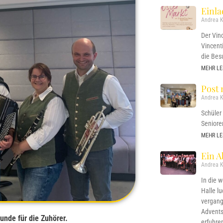
Einl
Andrea K
Der Vin
Vincent
die Bes
MEHR LE
Post 
Andrea K
Schüler
Seniore
MEHR LE
Ein A
Andrea K
In die 
Halle l
vergang
Adventsf
unde für die Zuhörer.
erfuhre